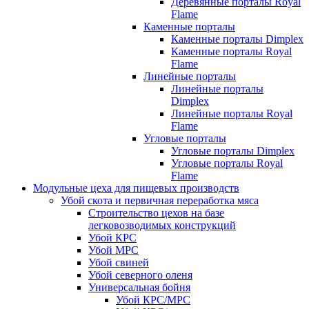
Деревянные порталы Royal
Flame
Каменные порталы
Каменные порталы Dimplex
Каменные порталы Royal
Flame
Линейные порталы
Линейные порталы
Dimplex
Линейные порталы Royal
Flame
Угловые порталы
Угловые порталы Dimplex
Угловые порталы Royal
Flame
Модульные цеха для пищевых производств
Убой скота и первичная переработка мяса
Строительство цехов на базе
легковозводимых конструкций
Убой КРС
Убой МРС
Убой свиней
Убой северного оленя
Универсальная бойня
Убой КРС/МРС