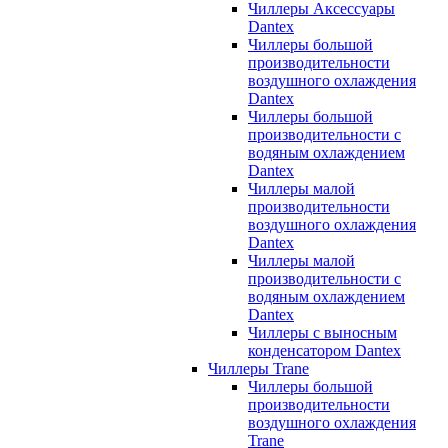
Чиллеры Аксессуары
Dantex
Чиллеры большой
производительности
воздушного охлаждения
Dantex
Чиллеры большой
производительности с
водяным охлаждением
Dantex
Чиллеры малой
производительности
воздушного охлаждения
Dantex
Чиллеры малой
производительности с
водяным охлаждением
Dantex
Чиллеры с выносным
конденсатором Dantex
Чиллеры Trane
Чиллеры большой
производительности
воздушного охлаждения
Trane