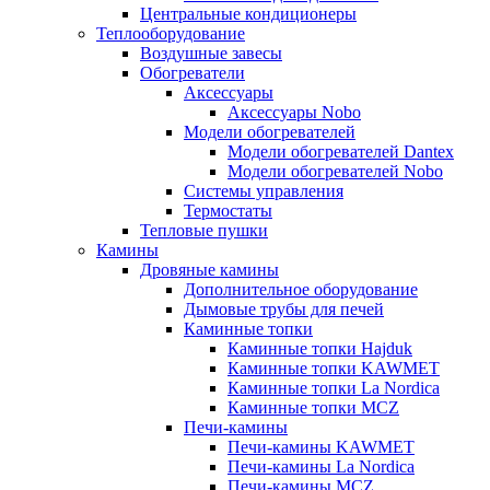
Центральные кондиционеры
Теплооборудование
Воздушные завесы
Обогреватели
Аксессуары
Аксессуары Nobo
Модели обогревателей
Модели обогревателей Dantex
Модели обогревателей Nobo
Системы управления
Термостаты
Тепловые пушки
Камины
Дровяные камины
Дополнительное оборудование
Дымовые трубы для печей
Каминные топки
Каминные топки Hajduk
Каминные топки KAWMET
Каминные топки La Nordica
Каминные топки MCZ
Печи-камины
Печи-камины KAWMET
Печи-камины La Nordica
Печи-камины MCZ