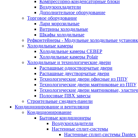
Компрессорно-конденсаторные блоки
Воздухоохладители
Дополнительное оборудование
Торговое оборудование
Лари морозильные
Витрины холодильные
Шкафы холодильные
Рефконтейнеры - Модульные холодильные установ
Холодильные камеры
Холодильные камеры СЕВЕР
Холодильные камеры Polair
Холодильные и технологические двери
Распашные одностворчатые двери
Распашные двустворчатые двери
Технологические двери офисные из ППУ
Технологические двери маятниковые из ППУ
Технологические двери маятниковые, эласти
Полосовые ПВХ завесы
Строительные сэндвич-панели
Кондиционирование и вентиляция
Кондиционирование
Бытовые кондиционеры
Воздухоохладители
Настенные сплит-системы
Настенные сплит-системы Dantex