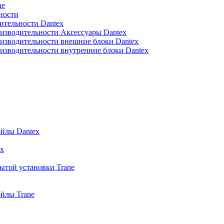
ne
ности
ительности Dantex
изводительности Аксессуары Dantex
изводительности внешние блоки Dantex
изводительности внутренние блоки Dantex
йлы Dantex
x
ытой установки Trane
йлы Trane