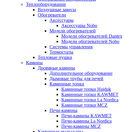
Теплооборудование
Воздушные завесы
Обогреватели
Аксессуары
Аксессуары Nobo
Модели обогревателей
Модели обогревателей Dantex
Модели обогревателей Nobo
Системы управления
Термостаты
Тепловые пушки
Камины
Дровяные камины
Дополнительное оборудование
Дымовые трубы для печей
Каминные топки
Каминные топки Hajduk
Каминные топки KAWMET
Каминные топки La Nordica
Каминные топки MCZ
Печи-камины
Печи-камины KAWMET
Печи-камины La Nordica
Печи-камины MCZ
Каминные аксессуары