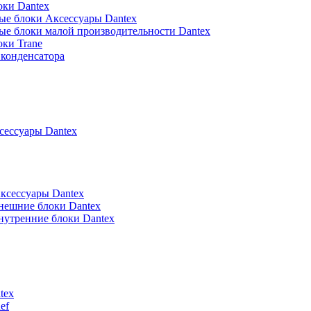
оки Dantex
ые блоки Аксессуары Dantex
ые блоки малой производительности Dantex
ки Trane
конденсатора
ессуары Dantex
ксессуары Dantex
нешние блоки Dantex
нутренние блоки Dantex
tex
ef