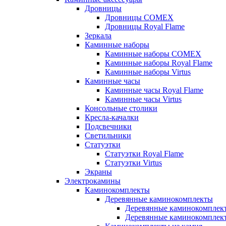
Дровницы
Дровницы COMEX
Дровницы Royal Flame
Зеркала
Каминные наборы
Каминные наборы COMEX
Каминные наборы Royal Flame
Каминные наборы Virtus
Каминные часы
Каминные часы Royal Flame
Каминные часы Virtus
Консольные столики
Кресла-качалки
Подсвечники
Светильники
Статуэтки
Статуэтки Royal Flame
Статуэтки Virtus
Экраны
Электрокамины
Каминокомплекты
Деревянные каминокомплекты
Деревянные каминокомплек
Деревянные каминокомплект