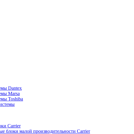
емы Dantex
емы Marsa
мы Toshiba
истемы
ки Carrier
е блоки малой производительности Carrier