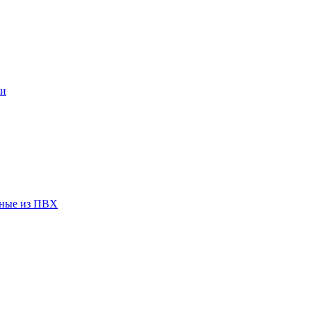
ки
чные из ПВХ