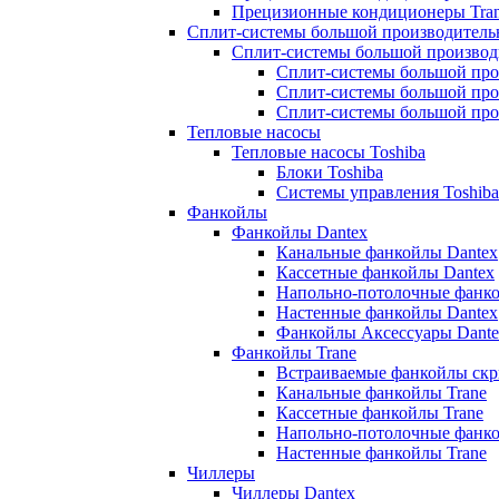
Прецизионные кондиционеры Tra
Сплит-системы большой производитель
Сплит-системы большой производ
Сплит-системы большой про
Сплит-системы большой про
Сплит-системы большой про
Тепловые насосы
Тепловые насосы Toshiba
Блоки Toshiba
Системы управления Toshiba
Фанкойлы
Фанкойлы Dantex
Канальные фанкойлы Dantex
Кассетные фанкойлы Dantex
Напольно-потолочные фанко
Настенные фанкойлы Dantex
Фанкойлы Аксессуары Dante
Фанкойлы Trane
Встраиваемые фанкойлы скр
Канальные фанкойлы Trane
Кассетные фанкойлы Trane
Напольно-потолочные фанко
Настенные фанкойлы Trane
Чиллеры
Чиллеры Dantex