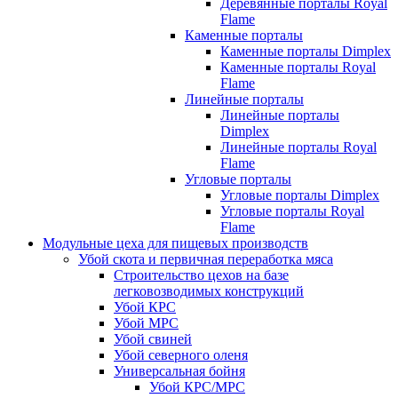
Деревянные порталы Royal
Flame
Каменные порталы
Каменные порталы Dimplex
Каменные порталы Royal
Flame
Линейные порталы
Линейные порталы
Dimplex
Линейные порталы Royal
Flame
Угловые порталы
Угловые порталы Dimplex
Угловые порталы Royal
Flame
Модульные цеха для пищевых производств
Убой скота и первичная переработка мяса
Строительство цехов на базе
легковозводимых конструкций
Убой КРС
Убой МРС
Убой свиней
Убой северного оленя
Универсальная бойня
Убой КРС/МРС