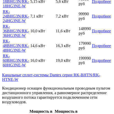
18BHG3N/RK-
5,15 кВт
5,6 кВт
Подробнее
руб
18HG3NE-W
RK-
99990
24BHG3N/RK-
7,1 кВт
7,2 кВт
Подробнее
руб
24HG3NE-W
RK-
148990
36BHG3N/RK-
10,0 кВт
11,6 кВт
Подробнее
руб
36HG3NE-W
RK-
179990
48BHG3N/RK-
14,6 кВт
16,3 кВт
Подробнее
руб
48HG3NE-W
RK-
199990
60BHG3N/RK-
16,0 кВт
19,0 кВт
Подробнее
руб
60HG3NE-W
Канальные сплит-системы Dantex серии RK-BHTN/RK-
HTNE-W
Кондиционер оснащен функциональным проводным пультом
дистанционного управления, а равномерное распределение
воздушного потока гарантируется подключением сети
воздуховодов.
Мощность в
Мощность в