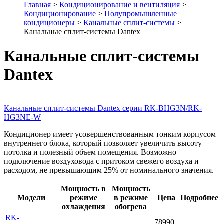
Главная
>
Кондиционирование и вентиляция
>
Кондиционирование
>
Полупромышленные
кондиционеры
>
Канальные сплит-системы
>
Канальные сплит-системы Dantex
Канальные сплит-системы
Dantex
Канальные сплит-системы Dantex серии RK-BHG3N/RK-
HG3NE-W
Кондиционер имеет усовершенствованным тонким корпусом
внутреннего блока, который позволяет увеличить высоту
потолка и полезный объем помещения. Возможно
подключение воздуховода с притоком свежего воздуха и
расходом, не превышающим 25% от номинального значения.
Мощность в
Мощность
Модели
режиме
в режиме
Цена
Подробнее
охлаждения
обогрева
RK-
78990