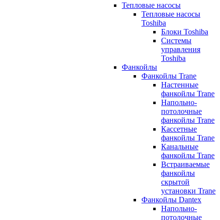
Тепловые насосы
Тепловые насосы
Toshiba
Блоки Toshiba
Системы
управления
Toshiba
Фанкойлы
Фанкойлы Trane
Настенные
фанкойлы Trane
Напольно-
потолочные
фанкойлы Trane
Кассетные
фанкойлы Trane
Канальные
фанкойлы Trane
Встраиваемые
фанкойлы
скрытой
установки Trane
Фанкойлы Dantex
Напольно-
потолочные