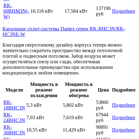
RK-
137196
60BHM3N(-
16,118 кВт
17,584 кВт
Подробнее
руб
W)
Канальные сплит-системы Dantex серии RK-BHC3N/RK-
HC3NE-W
Благодаря сверхтонкому дизайну корпуса теперь можно
значительно сократить пространство между потолочной
плитой и подвесным потолком. Забор воздуха может
осуществляться снизу или сзади, обеспечивая
дополнительные преимущества при использовании
кондиционера в любом помещении.
Мощность в
Мощность в
Модели
режиме
режиме
Цена
Подробнее
охлаждения
обогрева
RK-
53860
5,3 кВт
5,802 кВт
Подробнее
18BHC3N
руб
RK-
67944
7,03 кВт
7,619 кВт
Подробнее
24BHC3N
руб
RK-
98891
10,55 кВт
11,429 кВт
Подробнее
36BHC3N
руб