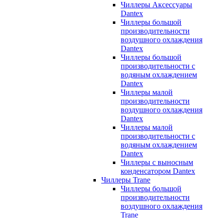
Чиллеры Аксессуары
Dantex
Чиллеры большой
производительности
воздушного охлаждения
Dantex
Чиллеры большой
производительности с
водяным охлаждением
Dantex
Чиллеры малой
производительности
воздушного охлаждения
Dantex
Чиллеры малой
производительности с
водяным охлаждением
Dantex
Чиллеры с выносным
конденсатором Dantex
Чиллеры Trane
Чиллеры большой
производительности
воздушного охлаждения
Trane