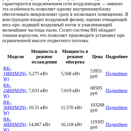
гарантируется подключением сети воздуховодов — именно
эта особенность позволяет одному внутреннемублоку
обеспечивать микроклимат сразу в нескольких помещениях. В
конструкцию входит воздушный фильтр, хорошо очищающий
весь про- ходящий воздушный поток и улавливающий
мельчайшие частицы пыли. Сплит-система BH обладает
тонким корпусом, что позволяет производить установку при
ограниченной высоте подвесного потолка.
Мощность в
Мощность в
Модели
режиме
режиме
Цена
Подробнее
охлаждения
обогрева
RK-
53951
18BHM3N(-
5,275 кВт
5,568 кВт
Подробнее
руб
W)
RK-
68505
24BHM3N(-
7,033 кВт
7,619 кВт
Подробнее
руб
W)
RK-
103268
36BHM3N(-
10,55 кВт
11,576 кВт
Подробнее
руб
W)
RK-
119305
48BHM3N(-
14,067 кВт
16,118 кВт
Подробнее
руб
W)