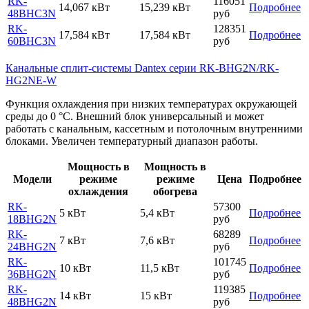
RK-
116051
14,067 кВт
15,239 кВт
Подробнее
48BHC3N
руб
RK-
128351
17,584 кВт
17,584 кВт
Подробнее
60BHC3N
руб
Канальные сплит-системы Dantex серии RK-BHG2N/RK-
HG2NE-W
Функция охлаждения при низких температурах окружающей
среды до 0 °С. Внешний блок универсальный и может
работать с канальным, кассетным и потолочным внутренними
блоками. Увеличен температурный диапазон работы.
Мощность в
Мощность в
Модели
режиме
режиме
Цена
Подробнее
охлаждения
обогрева
RK-
57300
5 кВт
5,4 кВт
Подробнее
18BHG2N
руб
RK-
68289
7 кВт
7,6 кВт
Подробнее
24BHG2N
руб
RK-
101745
10 кВт
11,5 кВт
Подробнее
36BHG2N
руб
RK-
119385
14 кВт
15 кВт
Подробнее
48BHG2N
руб