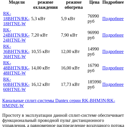
Модели
режиме
режиме
Цена
Подробнее
охлаждения
обогрева
RK-
76990
18BHTN/RK-
5,3 кВт
5,9 кВт
Подробнее
руб
18HTNE-W
RK-
96990
24BHTN/RK-
7,20 кВт
7,90 кВт
Подробнее
руб
24HTNE-W
RK-
14990
36BHTN/RK-
10,55 кВт
12,00 кВт
Подробнее
руб
36HTNE-W
RK-
16790
48BHTN/RK-
14,00 кВт
16,00 кВт
Подробнее
руб
48HTNE-W
RK-
185990
60BHTN/RK-
16,12 кВт
17,73 кВт
Подробнее
руб
60HTNE-W
Канальные сплит-системы Dantex серии RK-BHM3N/RK-
HM3NE-W
Простоту в эксплуатации данной сплит-системе обеспечивает
функциональный проводной пульт дистанционного
управления, а равномерное распределение воздушного потока