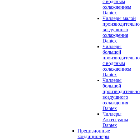
с водяным
охлаждением
Dantex
Чиллеры малой
производительно
воздушного
охлаждения
Dantex
Чиллеры
большой
производительно
с водяным
охлаждением
Dantex
Чиллеры
большой
производительно
воздушного
охлаждения
Dantex
Чиллеры
Аксессуары
Dantex
Прецизионные
кондиционеры