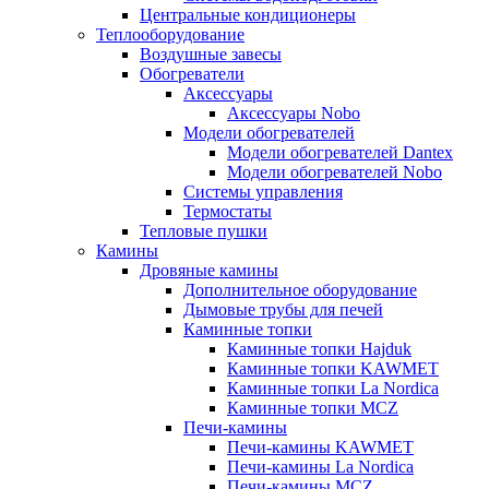
Центральные кондиционеры
Теплооборудование
Воздушные завесы
Обогреватели
Аксессуары
Аксессуары Nobo
Модели обогревателей
Модели обогревателей Dantex
Модели обогревателей Nobo
Системы управления
Термостаты
Тепловые пушки
Камины
Дровяные камины
Дополнительное оборудование
Дымовые трубы для печей
Каминные топки
Каминные топки Hajduk
Каминные топки KAWMET
Каминные топки La Nordica
Каминные топки MCZ
Печи-камины
Печи-камины KAWMET
Печи-камины La Nordica
Печи-камины MCZ