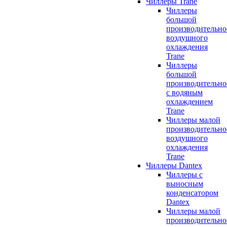
Чиллеры Trane
Чиллеры
большой
производительно
воздушного
охлаждения
Trane
Чиллеры
большой
производительно
с водяным
охлаждением
Trane
Чиллеры малой
производительно
воздушного
охлаждения
Trane
Чиллеры Dantex
Чиллеры с
выносным
конденсатором
Dantex
Чиллеры малой
производительно