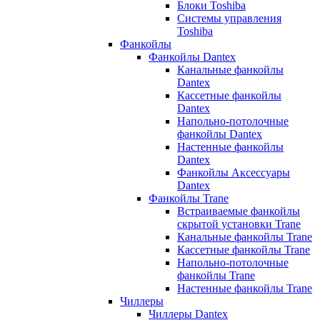
Блоки Toshiba
Системы управления
Toshiba
Фанкойлы
Фанкойлы Dantex
Канальные фанкойлы
Dantex
Кассетные фанкойлы
Dantex
Напольно-потолочные
фанкойлы Dantex
Настенные фанкойлы
Dantex
Фанкойлы Аксессуары
Dantex
Фанкойлы Trane
Встраиваемые фанкойлы
скрытой установки Trane
Канальные фанкойлы Trane
Кассетные фанкойлы Trane
Напольно-потолочные
фанкойлы Trane
Настенные фанкойлы Trane
Чиллеры
Чиллеры Dantex