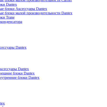
е блоки малой производительности Carrier
оки Dantex
ые блоки Аксессуары Dantex
ые блоки малой производительности Dantex
ки Trane
конденсатора
ессуары Dantex
ксессуары Dantex
нешние блоки Dantex
нутренние блоки Dantex
tex