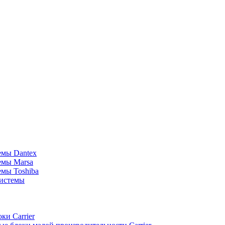
емы Dantex
емы Marsa
мы Toshiba
истемы
ки Carrier