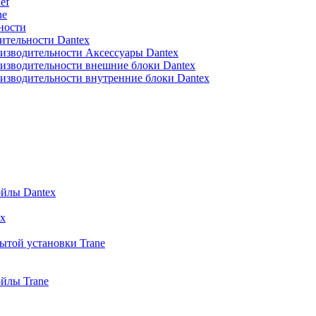
ef
ne
ности
ительности Dantex
изводительности Аксессуары Dantex
изводительности внешние блоки Dantex
изводительности внутренние блоки Dantex
йлы Dantex
x
ытой установки Trane
йлы Trane