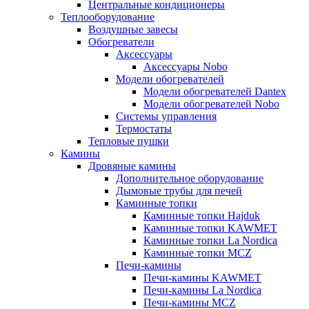
Центральные кондиционеры
Теплооборудование
Воздушные завесы
Обогреватели
Аксессуары
Аксессуары Nobo
Модели обогревателей
Модели обогревателей Dantex
Модели обогревателей Nobo
Системы управления
Термостаты
Тепловые пушки
Камины
Дровяные камины
Дополнительное оборудование
Дымовые трубы для печей
Каминные топки
Каминные топки Hajduk
Каминные топки KAWMET
Каминные топки La Nordica
Каминные топки MCZ
Печи-камины
Печи-камины KAWMET
Печи-камины La Nordica
Печи-камины MCZ