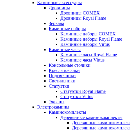
Каминные аксессуары
Дровницы
Дровницы COMEX
Дровницы Royal Flame
Зеркала
Каминные наборы
Каминные наборы COMEX
Каминные наборы Royal Flame
Каминные наборы Virtus
Каминные часы
Каминные часы Royal Flame
Каминные часы Virtus
Консольные столики
Кресла-качалки
Подсвечники
Светильники
Статуэтки
Статуэтки Royal Flame
Статуэтки Virtus
Экраны
Электрокамины
Каминокомплекты
Деревянные каминокомплекты
Деревянные каминокомплек
Деревянные каминокомплект