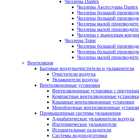
Чиллеры Dantex
Чиллеры Аксессуары Dantex
Чиллеры большой производи
Чиллеры большой производи
Чиллеры малой производите
Чиллеры малой производите
Чиллеры с выносным конден
Чиллеры Trane
Чиллеры большой производи
Чиллеры большой производи
Чиллеры малой производите
Вентиляция
Бытовые воздухоочистители и увлажнители
Очистители воздуха
Увлажнители воздуха
Вентиляционные установки
Вентиляционные установки с рекупера
Компактные вентиляционные установк
Крышные вентиляционные установки
Моноблочные вентиляционные установ
Промышленные системы увлажнения
Адиабатические увлажнители воздуха
Изотермические увлажнители
Испарительные охладители
Системы водоподготовки