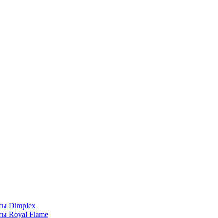
ты Dimplex
ы Royal Flame