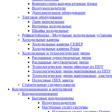
Компрессорно-конденсаторные блоки
Воздухоохладители
Дополнительное оборудование
Торговое оборудование
Лари морозильные
Витрины холодильные
Шкафы холодильные
Рефконтейнеры - Модульные холодильные установ
Холодильные камеры
Холодильные камеры СЕВЕР
Холодильные камеры Polair
Холодильные и технологические двери
Распашные одностворчатые двери
Распашные двустворчатые двери
Технологические двери офисные из ППУ
Технологические двери маятниковые из ППУ
Технологические двери маятниковые, эласти
Полосовые ПВХ завесы
Строительные сэндвич-панели
Кондиционирование и вентиляция
Кондиционирование
Бытовые кондиционеры
Воздухоохладители
Настенные сплит-системы
Настенные сплит-системы Dantex