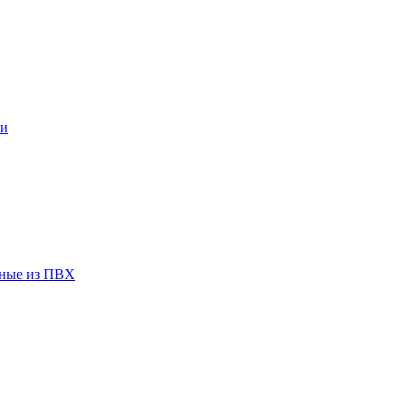
ки
чные из ПВХ