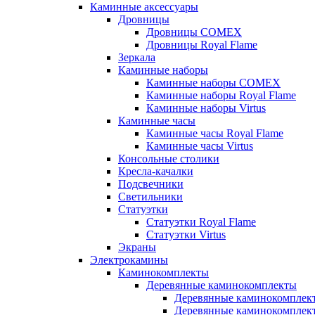
Каминные аксессуары
Дровницы
Дровницы COMEX
Дровницы Royal Flame
Зеркала
Каминные наборы
Каминные наборы COMEX
Каминные наборы Royal Flame
Каминные наборы Virtus
Каминные часы
Каминные часы Royal Flame
Каминные часы Virtus
Консольные столики
Кресла-качалки
Подсвечники
Светильники
Статуэтки
Статуэтки Royal Flame
Статуэтки Virtus
Экраны
Электрокамины
Каминокомплекты
Деревянные каминокомплекты
Деревянные каминокомплек
Деревянные каминокомплект