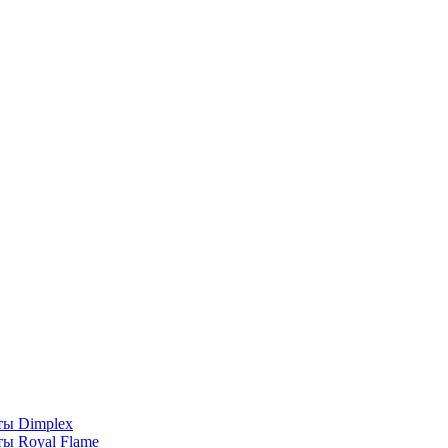
ты Dimplex
ы Royal Flame