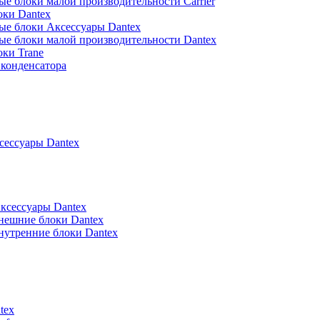
е блоки малой производительности Carrier
оки Dantex
ые блоки Аксессуары Dantex
ые блоки малой производительности Dantex
ки Trane
конденсатора
ессуары Dantex
ксессуары Dantex
нешние блоки Dantex
нутренние блоки Dantex
tex