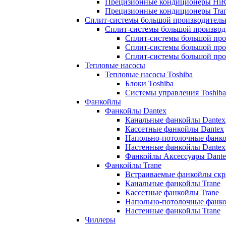
Прецизионные кондиционеры HiR
Прецизионные кондиционеры Tra
Сплит-системы большой производитель
Сплит-системы большой производ
Сплит-системы большой про
Сплит-системы большой про
Сплит-системы большой про
Тепловые насосы
Тепловые насосы Toshiba
Блоки Toshiba
Системы управления Toshiba
Фанкойлы
Фанкойлы Dantex
Канальные фанкойлы Dantex
Кассетные фанкойлы Dantex
Напольно-потолочные фанко
Настенные фанкойлы Dantex
Фанкойлы Аксессуары Dante
Фанкойлы Trane
Встраиваемые фанкойлы скр
Канальные фанкойлы Trane
Кассетные фанкойлы Trane
Напольно-потолочные фанко
Настенные фанкойлы Trane
Чиллеры