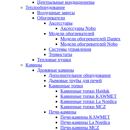
Центральные кондиционеры
Теплооборудование
Воздушные завесы
Обогреватели
Аксессуары
Аксессуары Nobo
Модели обогревателей
Модели обогревателей Dantex
Модели обогревателей Nobo
Системы управления
Термостаты
Тепловые пушки
Камины
Дровяные камины
Дополнительное оборудование
Дымовые трубы для печей
Каминные топки
Каминные топки Hajduk
Каминные топки KAWMET
Каминные топки La Nordica
Каминные топки MCZ
Печи-камины
Печи-камины KAWMET
Печи-камины La Nordica
Печи-камины MCZ