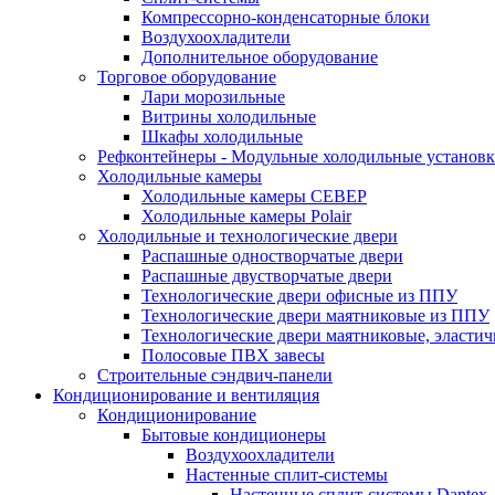
Компрессорно-конденсаторные блоки
Воздухоохладители
Дополнительное оборудование
Торговое оборудование
Лари морозильные
Витрины холодильные
Шкафы холодильные
Рефконтейнеры - Модульные холодильные установ
Холодильные камеры
Холодильные камеры СЕВЕР
Холодильные камеры Polair
Холодильные и технологические двери
Распашные одностворчатые двери
Распашные двустворчатые двери
Технологические двери офисные из ППУ
Технологические двери маятниковые из ППУ
Технологические двери маятниковые, эласти
Полосовые ПВХ завесы
Строительные сэндвич-панели
Кондиционирование и вентиляция
Кондиционирование
Бытовые кондиционеры
Воздухоохладители
Настенные сплит-системы
Настенные сплит-системы Dantex