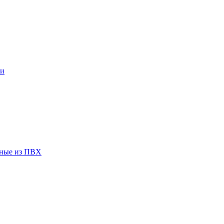
ки
чные из ПВХ