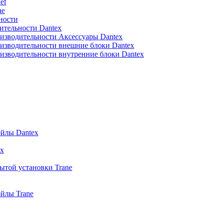
ef
ne
ности
ительности Dantex
изводительности Аксессуары Dantex
изводительности внешние блоки Dantex
изводительности внутренние блоки Dantex
йлы Dantex
x
ытой установки Trane
йлы Trane