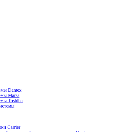
емы Dantex
емы Marsa
мы Toshiba
истемы
ки Carrier