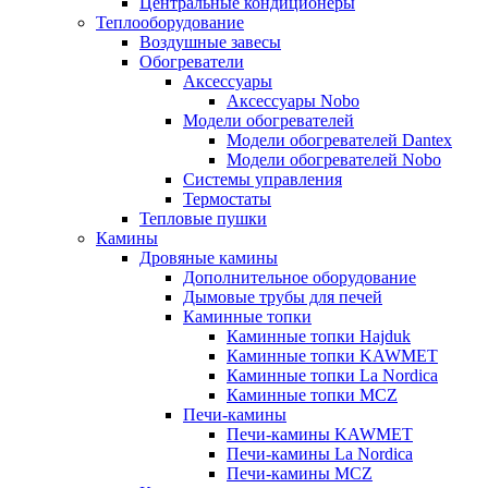
Центральные кондиционеры
Теплооборудование
Воздушные завесы
Обогреватели
Аксессуары
Аксессуары Nobo
Модели обогревателей
Модели обогревателей Dantex
Модели обогревателей Nobo
Системы управления
Термостаты
Тепловые пушки
Камины
Дровяные камины
Дополнительное оборудование
Дымовые трубы для печей
Каминные топки
Каминные топки Hajduk
Каминные топки KAWMET
Каминные топки La Nordica
Каминные топки MCZ
Печи-камины
Печи-камины KAWMET
Печи-камины La Nordica
Печи-камины MCZ