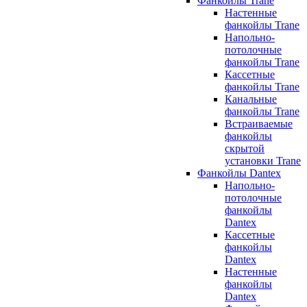
Фанкойлы Trane
Настенные
фанкойлы Trane
Напольно-
потолочные
фанкойлы Trane
Кассетные
фанкойлы Trane
Канальные
фанкойлы Trane
Встраиваемые
фанкойлы
скрытой
установки Trane
Фанкойлы Dantex
Напольно-
потолочные
фанкойлы
Dantex
Кассетные
фанкойлы
Dantex
Настенные
фанкойлы
Dantex