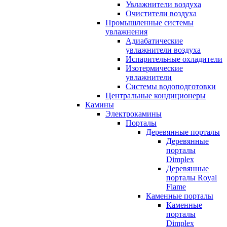
Увлажнители воздуха
Очистители воздуха
Промышленные системы
увлажнения
Адиабатические
увлажнители воздуха
Испарительные охладители
Изотермические
увлажнители
Системы водоподготовки
Центральные кондиционеры
Камины
Электрокамины
Порталы
Деревянные порталы
Деревянные
порталы
Dimplex
Деревянные
порталы Royal
Flame
Каменные порталы
Каменные
порталы
Dimplex