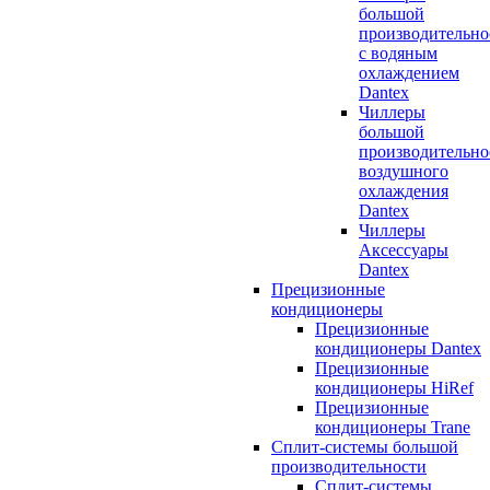
большой
производительно
с водяным
охлаждением
Dantex
Чиллеры
большой
производительно
воздушного
охлаждения
Dantex
Чиллеры
Аксессуары
Dantex
Прецизионные
кондиционеры
Прецизионные
кондиционеры Dantex
Прецизионные
кондиционеры HiRef
Прецизионные
кондиционеры Trane
Сплит-системы большой
производительности
Сплит-системы