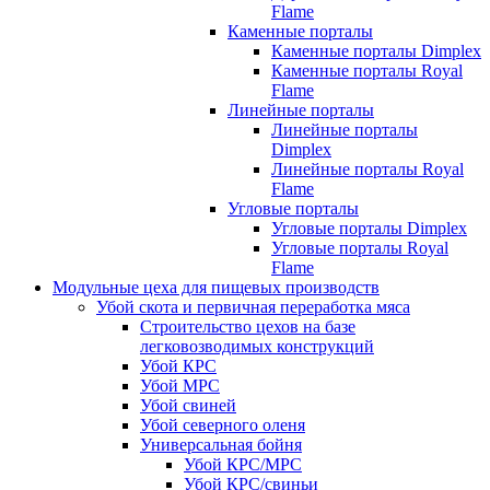
Flame
Каменные порталы
Каменные порталы Dimplex
Каменные порталы Royal
Flame
Линейные порталы
Линейные порталы
Dimplex
Линейные порталы Royal
Flame
Угловые порталы
Угловые порталы Dimplex
Угловые порталы Royal
Flame
Модульные цеха для пищевых производств
Убой скота и первичная переработка мяса
Строительство цехов на базе
легковозводимых конструкций
Убой КРС
Убой МРС
Убой свиней
Убой северного оленя
Универсальная бойня
Убой КРС/МРС
Убой КРС/свиньи