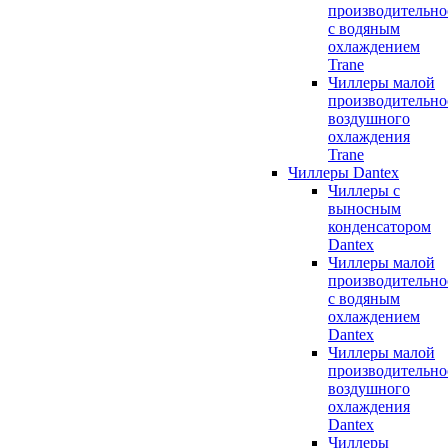
производительно
с водяным
охлаждением
Trane
Чиллеры малой
производительно
воздушного
охлаждения
Trane
Чиллеры Dantex
Чиллеры с
выносным
конденсатором
Dantex
Чиллеры малой
производительно
с водяным
охлаждением
Dantex
Чиллеры малой
производительно
воздушного
охлаждения
Dantex
Чиллеры