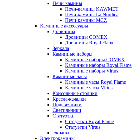
Печи-камины
Печи-камины KAWMET
Печи-камины La Nordica
Печи-камины MCZ
Каминные аксессуары
Дровницы
Дровницы COMEX
Дровницы Royal Flame
Зеркала
Каминные наборы
Каминные наборы COMEX
Каминные наборы Royal Flame
Каминные наборы Virtus
Каминные часы
Каминные часы Royal Flame
Каминные часы Virtus
Консольные столики
Кресла-качалки
Подсвечники
Светильники
Статуэтки
Статуэтки Royal Flame
Статуэтки Virtus
Экраны
Электрокамины