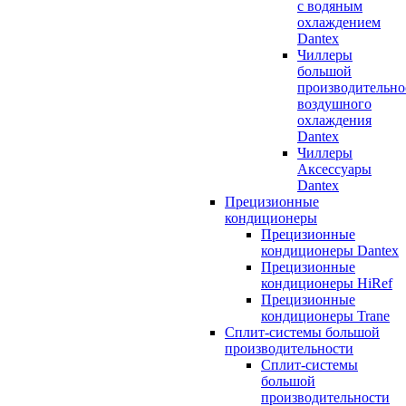
с водяным
охлаждением
Dantex
Чиллеры
большой
производительно
воздушного
охлаждения
Dantex
Чиллеры
Аксессуары
Dantex
Прецизионные
кондиционеры
Прецизионные
кондиционеры Dantex
Прецизионные
кондиционеры HiRef
Прецизионные
кондиционеры Trane
Сплит-системы большой
производительности
Сплит-системы
большой
производительности