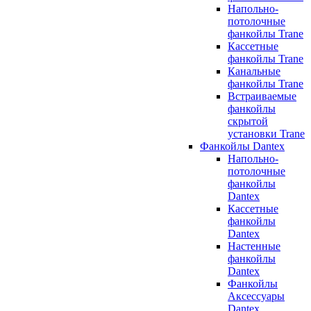
Напольно-
потолочные
фанкойлы Trane
Кассетные
фанкойлы Trane
Канальные
фанкойлы Trane
Встраиваемые
фанкойлы
скрытой
установки Trane
Фанкойлы Dantex
Напольно-
потолочные
фанкойлы
Dantex
Кассетные
фанкойлы
Dantex
Настенные
фанкойлы
Dantex
Фанкойлы
Аксессуары
Dantex