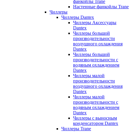
фанкойлы Trane
Настенные фанкойлы Trane
Чиллеры
Чиллеры Dantex
Чиллеры Аксессуары
Dantex
Чиллеры большой
производительности
воздушного охлаждения
Dantex
Чиллеры большой
производительности с
водяным охлаждением
Dantex
Чиллеры малой
производительности
воздушного охлаждения
Dantex
Чиллеры малой
производительности с
водяным охлаждением
Dantex
Чиллеры с выносным
конденсатором Dantex
Чиллеры Trane