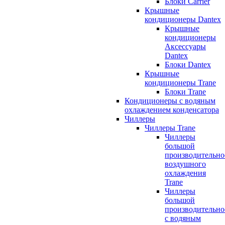
Блоки Carrier
Крышные
кондиционеры Dantex
Крышные
кондиционеры
Аксессуары
Dantex
Блоки Dantex
Крышные
кондиционеры Trane
Блоки Trane
Кондиционеры с водяным
охлаждением конденсатора
Чиллеры
Чиллеры Trane
Чиллеры
большой
производительно
воздушного
охлаждения
Trane
Чиллеры
большой
производительно
с водяным