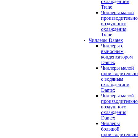
охлаждением
Trane
Чиллеры малой
производительно
воздушного
охлаждения
Trane
Чиллеры Dantex
Чиллеры с
выносным
конденсатором
Dantex
Чиллеры малой
производительно
с водяным
охлаждением
Dantex
Чиллеры малой
производительно
воздушного
охлаждения
Dantex
Чиллеры
большой
производительно