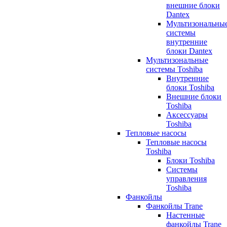
внешние блоки
Dantex
Мультизональны
системы
внутренние
блоки Dantex
Мультизональные
системы Toshiba
Внутренние
блоки Toshiba
Внешние блоки
Toshiba
Аксессуары
Toshiba
Тепловые насосы
Тепловые насосы
Toshiba
Блоки Toshiba
Системы
управления
Toshiba
Фанкойлы
Фанкойлы Trane
Настенные
фанкойлы Trane