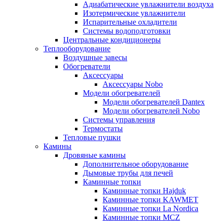
Адиабатические увлажнители воздуха
Изотермические увлажнители
Испарительные охладители
Системы водоподготовки
Центральные кондиционеры
Теплооборудование
Воздушные завесы
Обогреватели
Аксессуары
Аксессуары Nobo
Модели обогревателей
Модели обогревателей Dantex
Модели обогревателей Nobo
Системы управления
Термостаты
Тепловые пушки
Камины
Дровяные камины
Дополнительное оборудование
Дымовые трубы для печей
Каминные топки
Каминные топки Hajduk
Каминные топки KAWMET
Каминные топки La Nordica
Каминные топки MCZ