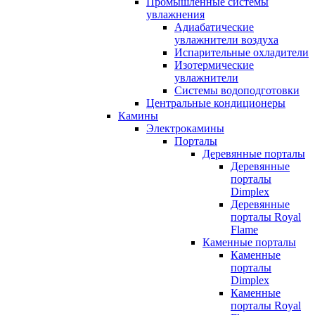
Промышленные системы
увлажнения
Адиабатические
увлажнители воздуха
Испарительные охладители
Изотермические
увлажнители
Системы водоподготовки
Центральные кондиционеры
Камины
Электрокамины
Порталы
Деревянные порталы
Деревянные
порталы
Dimplex
Деревянные
порталы Royal
Flame
Каменные порталы
Каменные
порталы
Dimplex
Каменные
порталы Royal